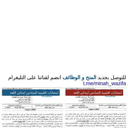
للتوصل بجديد
المنح و الوظائف
انضم لقناتنا على التليغرام
t.me/minah_wazifa
امتحانات اقليمية للسادس ابتدائي اللغة
امتحانات اقليمية للسادس ابتدائي اللغة
العربية
العربية