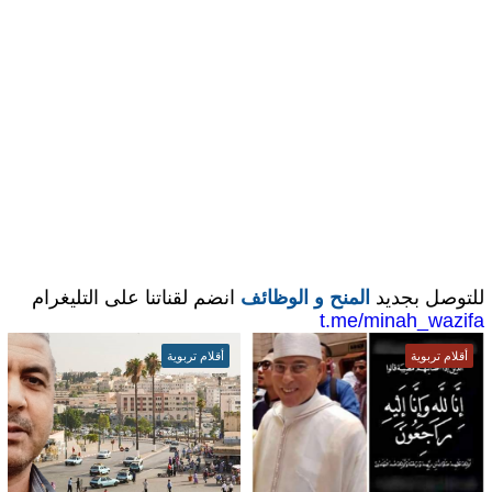
للتوصل بجديد
المنح و الوظائف
انضم لقناتنا على التليغرام
t.me/minah_wazifa
أقلام تربوية
أقلام تربوية