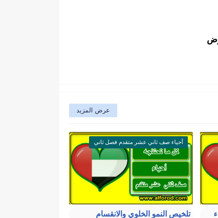
وض
عرض المزيد
أحياء صف ثاني عشر متقدم فصل ثاني
ء
تلخيص النمو الخلوي والانقسام