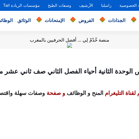
 الخصوصية
راسلنا
الأرشيف
وصفات الطبخ
مؤسسات الريادة Tarl
الجذاذات
الفروض
الإمتحانات
الوثائق
الوظائ
منصة خْدْمْ لِي ... أفضل الحرفيين بالمغرب
الوحدة الثانية أحياء الفصل الثاني صف ثاني عشر م
لقناة التليغرام
المنح و الوظائف
و صفحة
وصفات سهلة واقتصا