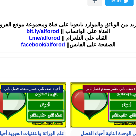
زيد من الوثائق والموارد تابعونا على قناة ومجموعة موقع الفر
القناة على الواتساب ||
bit.ly/alforod
القناة على التلغرام ||
t.me/alforod
الصفحة على الفايس||
facebook/alforod
ء صف ثاني عشر متقدم فصل ثاني
أحياء صف ثاني عشر متقدم فصل ثاني
الوحدة الثانية أحياء الفصل
علم الوراثة والتقنيات الحيوية أحيا