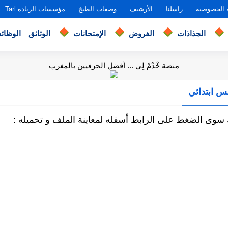
 الخصوصية
راسلنا
الأرشيف
وصفات الطبخ
مؤسسات الريادة Tarl
الجذاذات
الفروض
الإمتحانات
الوثائق
الوظائ
منصة خْدْمْ لِي ... أفضل الحرفيين بالمغرب
مس ابتدائي
 سوى الضغط على الرابط أسفله لمعاينة الملف و تحميله :