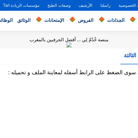
 الخصوصية
راسلنا
الأرشيف
وصفات الطبخ
مؤسسات الريادة Tarl
الجذاذات
الفروض
الإمتحانات
الوثائق
الوظائ
منصة خْدْمْ لِي ... أفضل الحرفيين بالمغرب
ثالثة
 سوى الضغط على الرابط أسفله لمعاينة الملف و تحميله :