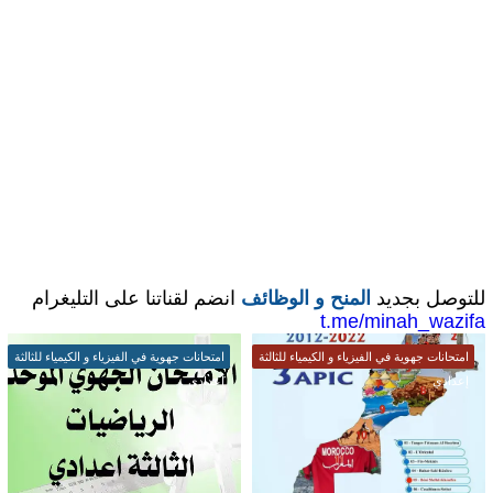
للتوصل بجديد
المنح و الوظائف
انضم لقناتنا على التليغرام
t.me/minah_wazifa
امتحانات جهوية في الفيزياء و الكيمياء للثالثة
امتحانات جهوية في الفيزياء و الكيمياء للثالثة
إعدادي
إعدادي