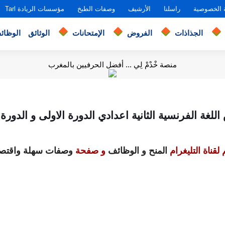
 الخصوصية
راسلنا
الأرشيف
وصفات الطبخ
مؤسسات الريادة Tarl
الجذاذات
الفروض
الإمتحانات
الوثائق
الوظائ
منصة خْدْمْ لِي ... أفضل الحرفيين بالمغرب
لغة الفرنسية الثانية اعدادي الدورة الاولى و الدورة ا
لقناة التليغرام
المنح و الوظائف
و صفحة
وصفات سهلة واقتصا