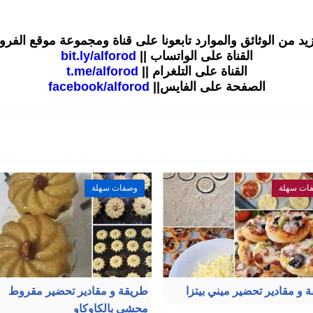
زيد من الوثائق والموارد تابعونا على قناة ومجموعة موقع الفر
القناة على الواتساب ||
bit.ly/alforod
القناة على التلغرام ||
t.me/alforod
الصفحة على الفايس||
facebook/alforod
ات سهلة
وصفات سهلة
 و مقادير تحضير ميني بيتزا
طريقة و مقادير تحضير مقروط
محشي بالكاوكاو