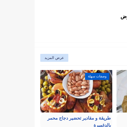
وض
عرض المزيد
وصفات سهلة
طريقة و مقادير تحضير دجاج محمر
بالدغميرة