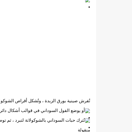
تُفرش صينية بورق الزبدة ، وتُشكل أقراص الشوكولا
أو يوضع الفول السوداني في قوالب أشكال دائرية
تُترك حبات السوداني بالشوكولاتة لتبرد ، ثم توض
منقولة