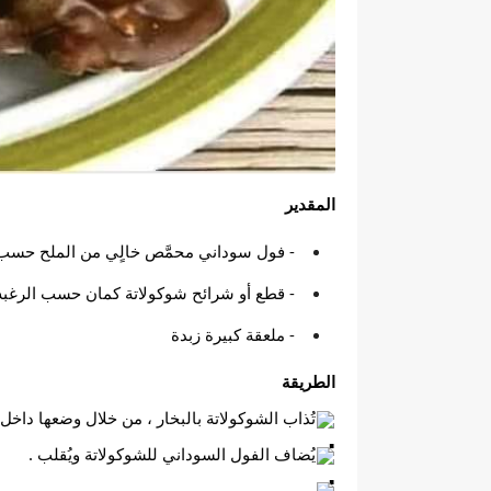
المقدير
- فول سوداني محمَّص خالٍي من الملح حسب الكميه اللي 
- قطع أو شرائح شوكولاتة كمان حسب الرغبه وتكون نسبه 
- ملعقة كبيرة زبدة
الطريقة
تُذاب الشوكولاتة بالبخار ، من خلال وضعها داخل
يُضاف الفول السوداني للشوكولاتة ويُقلب .