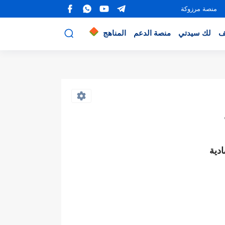
منصة مرزوكة
ف
لك سيدتي
منصة الدعم
المناهج
دية