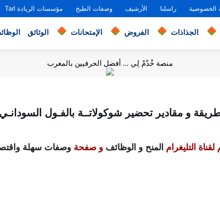
 الخصوصية
راسلنا
الأرشيف
وصفات الطبخ
مؤسسات الريادة Tarl
الجذاذات
الفروض
الإمتحانات
الوثائق
الوظائ
منصة خْدْمْ لِي ... أفضل الحرفيين بالمغرب
ريقة و مقادير تحضير شوكولاتــة بالفـول السودانـي
لقناة التليغرام
المنح و الوظائف
و صفحة
وصفات سهلة واقتصا