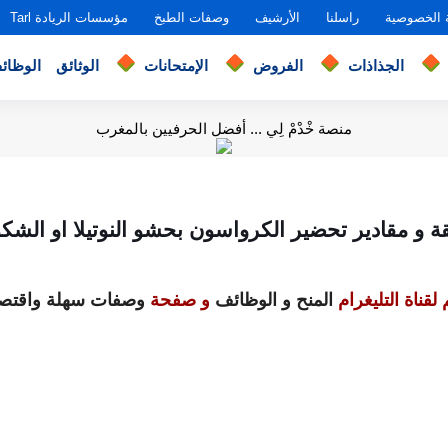
 الخصوصية
راسلنا
الأرشيف
وصفات الطبخ
مؤسسات الريادة Tarl
الجذاذات
الفروض
الإمتحانات
الوثائق
الوظائ
منصة خْدْمْ لِي ... أفضل الحرفيين بالمغرب
 و مقادير تحضير الكرواسون بحشو النوتيلا او الشكو
لقناة التليغرام
المنح و الوظائف
و صفحة
وصفات سهلة واقتصا