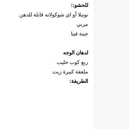
للحشو::
نوتيلا أو اي شوكولاته قابلة للدهن
مربي
جبنة فيتا
لدهان الوجه
ربع كوب حليب
ملعقة كبيرة زيت
الطريقة: