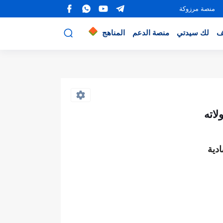
منصة مرزوكة
ف
لك سيدتي
منصة الدعم
المناهج
لاته
دية