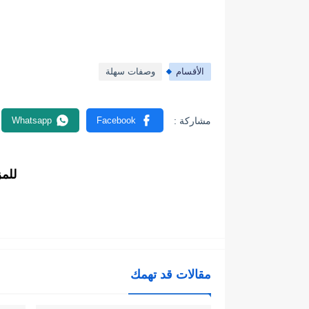
الأقسام
وصفات سهلة
للم
مقالات قد تهمك