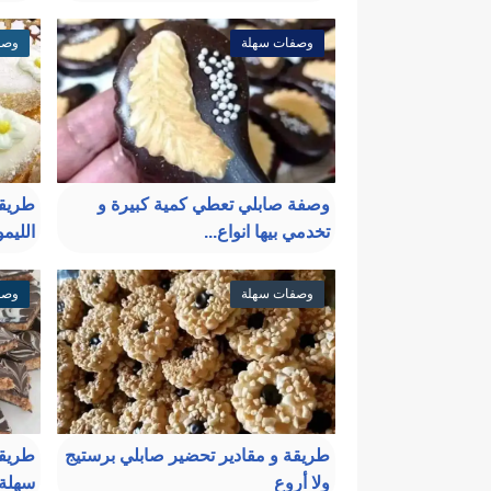
وصفات سهلة
وصف
وصفة صابلي تعطي كمية كبيرة و
طريقة
تخدمي بيها انواع...
الليم
وصفات سهلة
وصف
طريقة و مقادير تحضير صابلي برستيج
طريقة
ولا أروع
سهلة