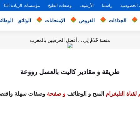
 الخصوصية
راسلنا
الأرشيف
وصفات الطبخ
مؤسسات الريادة Tarl
الجذاذات
الفروض
الإمتحانات
الوثائق
الوظائ
منصة خْدْمْ لِي ... أفضل الحرفيين بالمغرب
طريقة و مقادير كاليت بالعسل رووعة
لقناة التليغرام
المنح و الوظائف
و صفحة
وصفات سهلة واقتصا