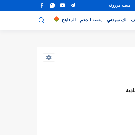
منصة مرزوكة
ف
لك سيدتي
منصة الدعم
المناهج
دية