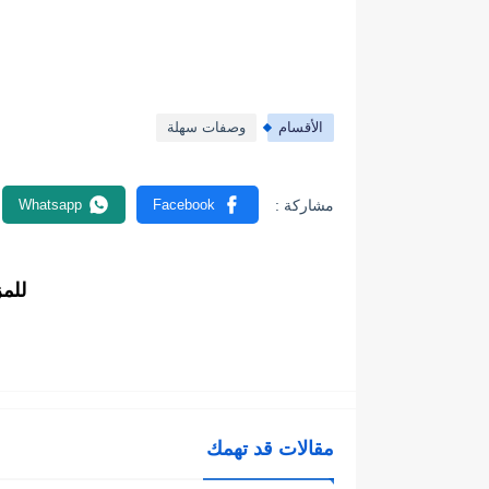
الأقسام
وصفات سهلة
للم
مقالات قد تهمك