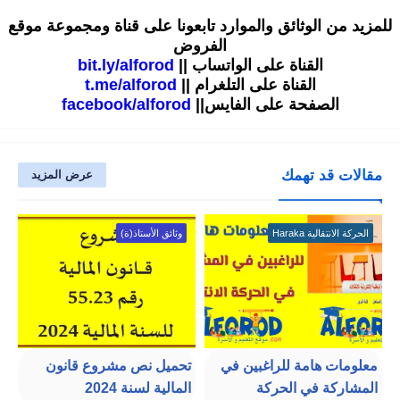
للمزيد من الوثائق والموارد تابعونا على قناة ومجموعة موقع
الفروض
القناة على الواتساب ||
bit.ly/alforod
القناة على التلغرام ||
t.me/alforod
الصفحة على الفايس||
facebook/alforod
مقالات قد تهمك
عرض المزيد
الحركة الانتقالية Haraka
وثائق الأستاذ(ة)
معلومات هامة للراغبين في
تحميل نص مشروع قانون
المشاركة في الحركة
المالية لسنة 2024