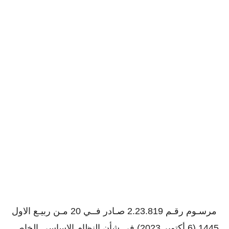
مرسـوم رقـم 2.23.819 صـادر فــي 20 مـن ربيـع الاول
1445 (6 أكتوبر 2023) في شأن النظام الاساسي الخاص