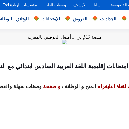
 الخصوصية
راسلنا
الأرشيف
وصفات الطبخ
مؤسسات الريادة Tarl
الجذاذات
الفروض
الإمتحانات
الوثائق
الوظائ
منصة خْدْمْ لِي ... أفضل الحرفيين بالمغرب
امتحانات إقليمية اللغة العربية السادس ابتدائي مع ال
لقناة التليغرام
المنح و الوظائف
و صفحة
وصفات سهلة واقتصا