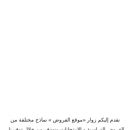
نقدم إليكم زوار «موقع الفروض » نماذج مختلفة من
الفروض الدراسية و الإمتحانات ونهدف من خلال توفيرنا