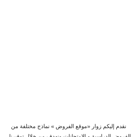
نقدم إليكم زوار «موقع الفروض » نماذج مختلفة من
الفروض الدراسية و الإمتحانات ونهدف من خلال توفيرنا