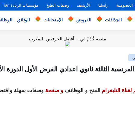
 الخصوصية
راسلنا
الأرشيف
وصفات الطبخ
مؤسسات الريادة Tarl
الجذاذات
الفروض
الإمتحانات
الوثائق
الوظائ
منصة خْدْمْ لِي ... أفضل الحرفيين بالمغرب
ى
لفرنسية الثالثة ثانوي اعدادي الفرض الأول الدورة الأ
لقناة التليغرام
المنح و الوظائف
و صفحة
وصفات سهلة واقتصا