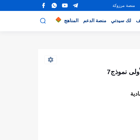
منصة مرزوكة
ف
لك سيدتي
منصة الدعم
المناهج
ولى نموذج7
دية