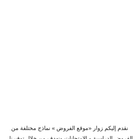
نقدم إليكم زوار «موقع الفروض » نماذج مختلفة من
الفروض الدراسية و الإمتحانات ونهدف من خلال توفيرنا