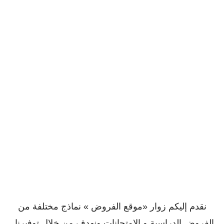
نقدم إليكم زوار «موقع الفروض » نماذج مختلفة من
الفروض الدراسية و الإمتحانات ونهدف من خلال توفيرنا