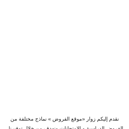
نقدم إليكم زوار «موقع الفروض » نماذج مختلفة من
الفروض الدراسية و الإمتحانات ونهدف من خلال توفيرنا