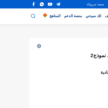
منصة مرزوكة
ف
لك سيدتي
منصة الدعم
المناهج
نموذج2
دية