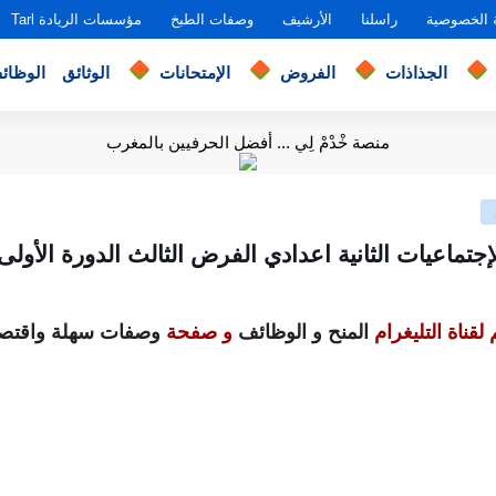
 الخصوصية
راسلنا
الأرشيف
وصفات الطبخ
مؤسسات الريادة Tarl
الجذاذات
الفروض
الإمتحانات
الوثائق
الوظائ
منصة خْدْمْ لِي ... أفضل الحرفيين بالمغرب
تماعيات الثانية اعدادي الفرض الثالث الدورة الأولى 
لقناة التليغرام
المنح و الوظائف
و صفحة
وصفات سهلة واقتصا