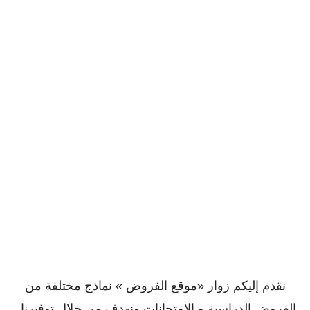
نقدم إليكم زوار «موقع الفروض » نماذج مختلفة من
الفروض الدراسية و الإمتحانات ونهدف من خلال توفيرنا