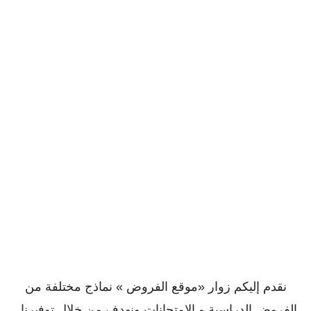
نقدم إليكم زوار «موقع الفروض » نماذج مختلفة من
الفروض الدراسية و الإمتحانات ونهدف من خلال توفيرنا