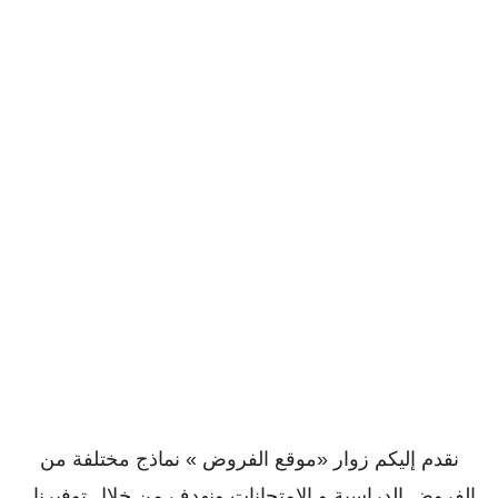
نقدم إليكم زوار «موقع الفروض » نماذج مختلفة من
الفروض الدراسية و الإمتحانات ونهدف من خلال توفيرنا