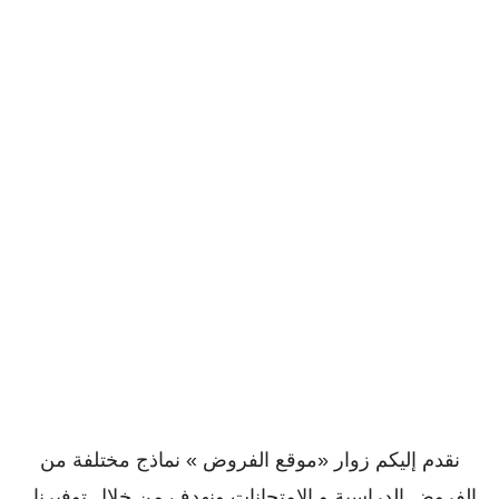
نقدم إليكم زوار «موقع الفروض » نماذج مختلفة من
الفروض الدراسية و الإمتحانات ونهدف من خلال توفيرنا