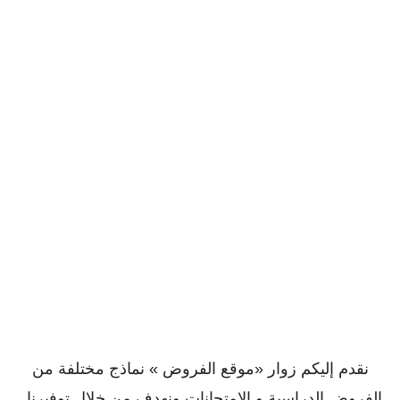
نقدم إليكم زوار «موقع الفروض » نماذج مختلفة من
الفروض الدراسية و الإمتحانات ونهدف من خلال توفيرنا