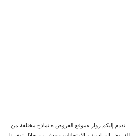
نقدم إليكم زوار «موقع الفروض » نماذج مختلفة من
الفروض الدراسية و الإمتحانات ونهدف من خلال توفيرنا