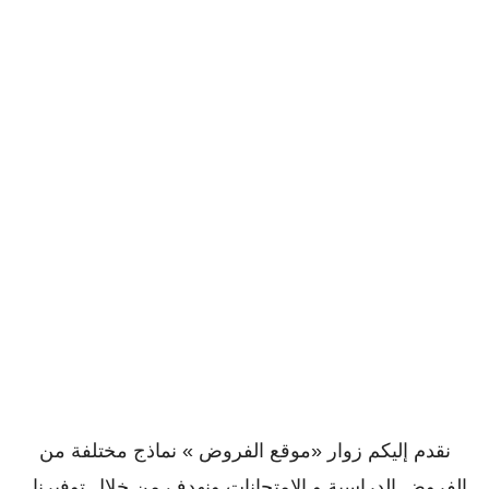
نقدم إليكم زوار «موقع الفروض » نماذج مختلفة من
الفروض الدراسية و الإمتحانات ونهدف من خلال توفيرنا