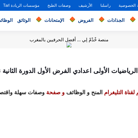
 الخصوصية
راسلنا
الأرشيف
وصفات الطبخ
مؤسسات الريادة Tarl
الجذاذات
الفروض
الإمتحانات
الوثائق
الوظائ
منصة خْدْمْ لِي ... أفضل الحرفيين بالمغرب
رياضيات الأولى اعدادي الفرض الأول الدورة الثانية ن
لقناة التليغرام
المنح و الوظائف
و صفحة
وصفات سهلة واقتصا