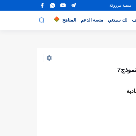
منصة مرزوكة
ف
لك سيدتي
منصة الدعم
المناهج
موذج7
دية