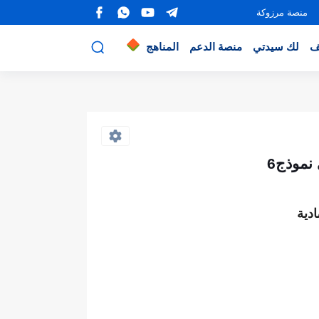
منصة مرزوكة
ف
لك سيدتي
منصة الدعم
المناهج
نموذج6
دية