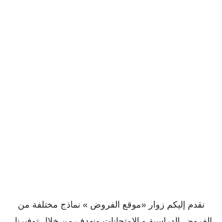
نقدم إليكم زوار «موقع الفروض » نماذج مختلفة من
الفروض الدراسية و الإمتحانات ونهدف من خلال توفيرنا