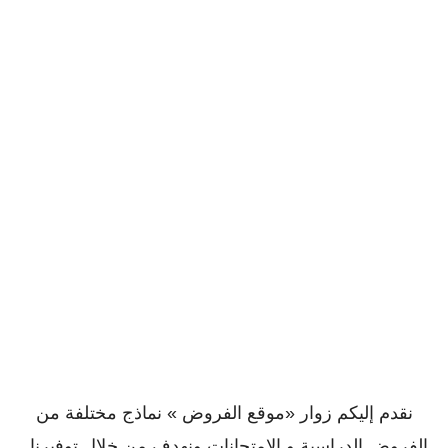
نقدم إليكم زوار «موقع الفروض » نماذج مختلفة من
الفروض الدراسية و الإمتحانات ونهدف من خلال توفيرنا