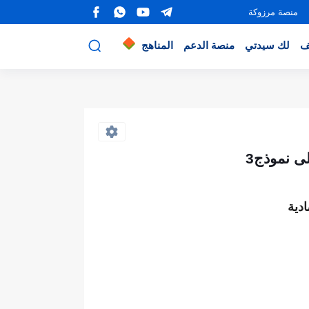
منصة مرزوكة
ف
لك سيدتي
منصة الدعم
المناهج
لى نموذج3
دية