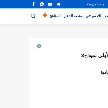
منصة مرزوكة
ف
لك سيدتي
منصة الدعم
المناهج
ولى نموذج3
دية