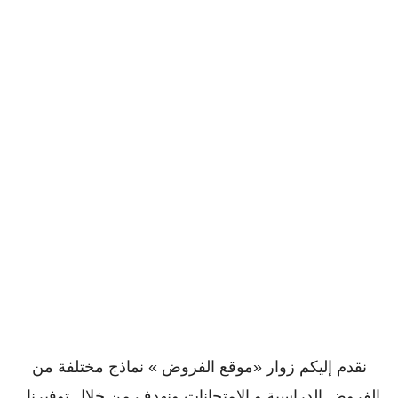
نقدم إليكم زوار «موقع الفروض » نماذج مختلفة من
الفروض الدراسية و الإمتحانات ونهدف من خلال توفيرنا