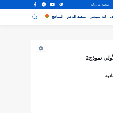
منصة مرزوكة
ف
لك سيدتي
منصة الدعم
المناهج
ولى نموذج2
دية