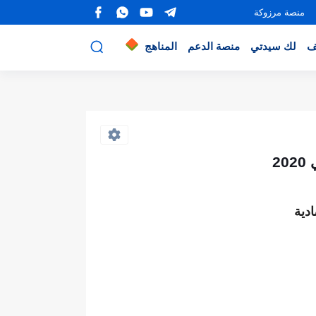
منصة مرزوكة
ف
لك سيدتي
منصة الدعم
المناهج
دية