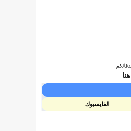
دقائكم
هنا
الفايسبوك