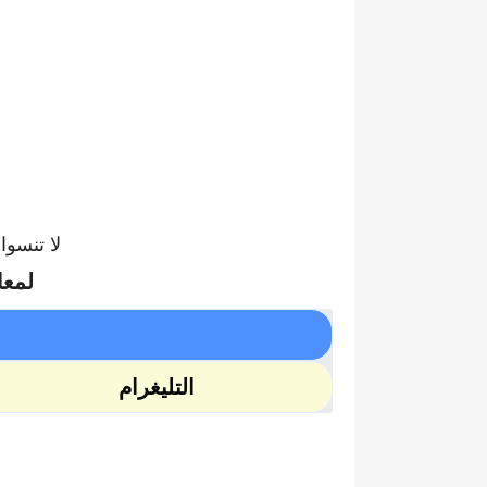
لا تنسو
لمعا
التليغرام