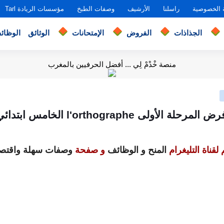
 الخصوصية
راسلنا
الأرشيف
وصفات الطبخ
مؤسسات الريادة Tarl
الجذاذات
الفروض
الإمتحانات
الوثائق
الوظائ
منصة خْدْمْ لِي ... أفضل الحرفيين بالمغرب
لة الأولى l'orthographe الخامس ابتدائي 2020
لقناة التليغرام
المنح و الوظائف
و صفحة
وصفات سهلة واقتصا