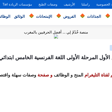
 الخصوصية
راسلنا
الأرشيف
وصفات الطبخ
مؤسسات الريادة Tarl
الجذاذات
الفروض
الإمتحانات
الوثائق
الوظائ
منصة خْدْمْ لِي ... أفضل الحرفيين بالمغرب
لأول المرحلة الأولى اللغة الفرنسية الخامس ابتدائي 020
لقناة التليغرام
المنح و الوظائف
و صفحة
وصفات سهلة واقتصا