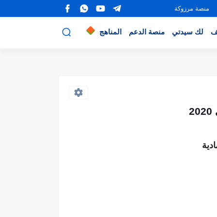
منصة مرزوكة
ف
لك سيدتي
منصة الدعم
المناهج
2
دية