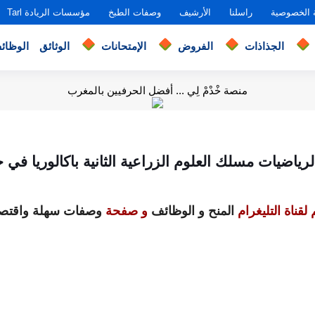
 الخصوصية
راسلنا
الأرشيف
وصفات الطبخ
مؤسسات الريادة Tarl
الجذاذات
الفروض
الإمتحانات
الوثائق
الوظائ
منصة خْدْمْ لِي ... أفضل الحرفيين بالمغرب
رياضيات مسلك العلوم الزراعية الثانية باكالوريا في ح
لقناة التليغرام
المنح و الوظائف
و صفحة
وصفات سهلة واقتصا