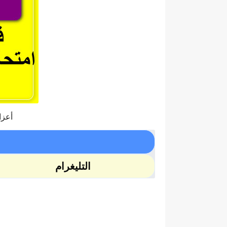
أعزا
التليغرام