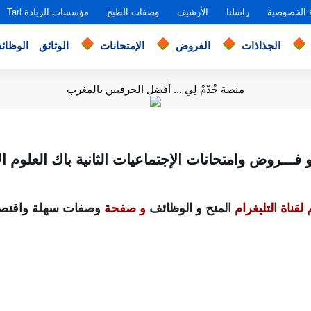
 الخصوصية
راسلنا
الأرشيف
وصفات الطبخ
مؤسسات الريادة Tarl
الجذاذات
الفروض
الإمتحانات
الوثائق
الوظائ
منصة خْدْمْ لِي ... أفضل الحرفيين بالمغرب
ـــروض وامتحانات الإجتماعيات الثانية باك العلوم ال
لقناة التليغرام
المنح و الوظائف
و صفحة
وصفات سهلة واقتصا