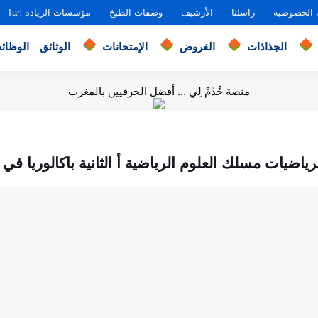
 الخصوصية
راسلنا
الأرشيف
وصفات الطبخ
مؤسسات الريادة Tarl
الجذاذات
الفروض
الإمتحانات
الوثائق
الوظائ
منصة خْدْمْ لِي ... أفضل الحرفيين بالمغرب
ياضيات مسلك العلوم الرياضية أ الثانية باكالوريا في 