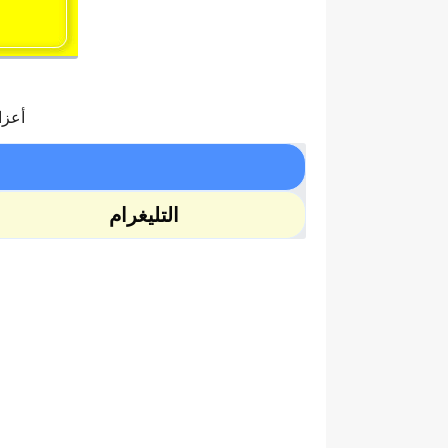
أعزا
التليغرام