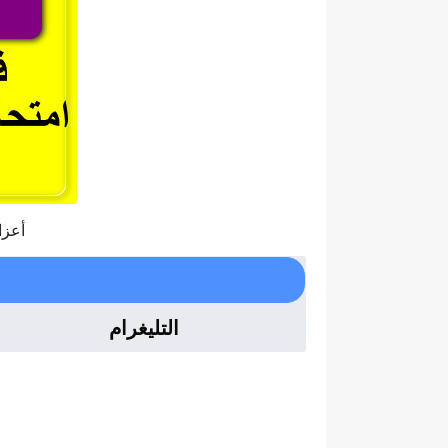
أعزا
التليغرام