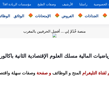
 الخصوصية
راسلنا
الأرشيف
وصفات الطبخ
مؤسسات الريادة Tarl
الجذاذات
الفروض
الإمتحانات
الوثائق
الوظائ
منصة خْدْمْ لِي ... أفضل الحرفيين بالمغرب
يات المالية مسلك العلوم الإقتصادية الثانية باكالوريا
لقناة التليغرام
المنح و الوظائف
و صفحة
وصفات سهلة واقتصا