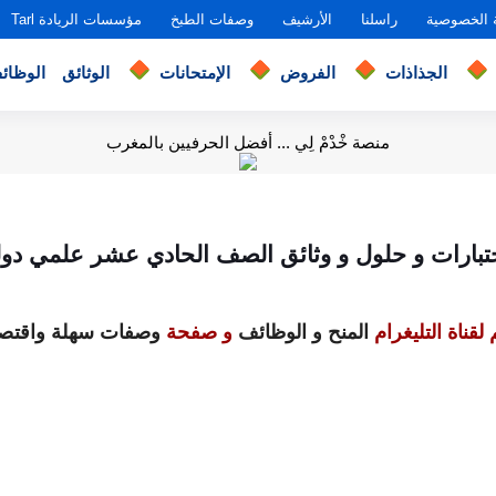
 الخصوصية
راسلنا
الأرشيف
وصفات الطبخ
مؤسسات الريادة Tarl
الجذاذات
الفروض
الإمتحانات
الوثائق
الوظائ
منصة خْدْمْ لِي ... أفضل الحرفيين بالمغرب
ختبارات و حلول و وثائق الصف الحادي عشر علمي دول
لقناة التليغرام
المنح و الوظائف
و صفحة
وصفات سهلة واقتصا