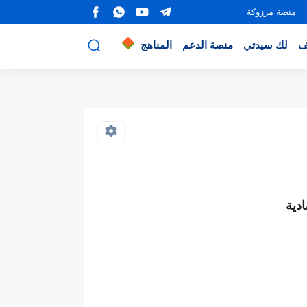
منصة مرزوكة
ف
لك سيدتي
منصة الدعم
المناهج
دية