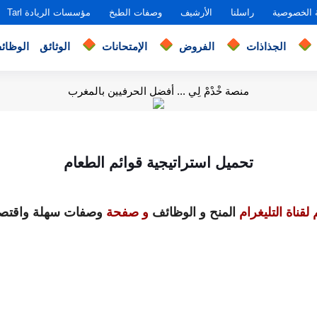
 الخصوصية
راسلنا
الأرشيف
وصفات الطبخ
مؤسسات الريادة Tarl
الجذاذات
الفروض
الإمتحانات
الوثائق
الوظائ
منصة خْدْمْ لِي ... أفضل الحرفيين بالمغرب
تحميل استراتيجية قوائم الطعام
لقناة التليغرام
المنح و الوظائف
و صفحة
وصفات سهلة واقتصا