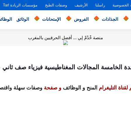
 الخصوصية
راسلنا
الأرشيف
وصفات الطبخ
مؤسسات الريادة Tarl
الجذاذات
الفروض
الإمتحانات
الوثائق
الوظائ
منصة خْدْمْ لِي ... أفضل الحرفيين بالمغرب
دة الخامسة المجالات المغناطيسية فيزياء صف ثاني
لقناة التليغرام
المنح و الوظائف
و صفحة
وصفات سهلة واقتصا