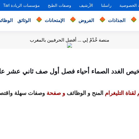
 الخصوصية
راسلنا
الأرشيف
وصفات الطبخ
مؤسسات الريادة Tarl
الجذاذات
الفروض
الإمتحانات
الوثائق
الوظائ
منصة خْدْمْ لِي ... أفضل الحرفيين بالمغرب
خيص الغدد الصماء أحياء فصل أول صف ثاني عشر عا
لقناة التليغرام
المنح و الوظائف
و صفحة
وصفات سهلة واقتصا