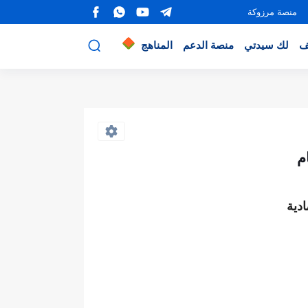
منصة مرزوكة
ف
لك سيدتي
منصة الدعم
المناهج
م
دية