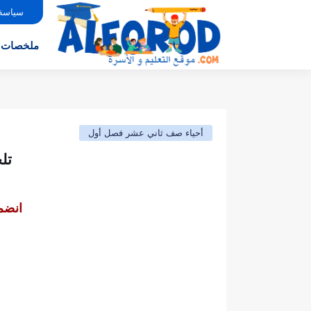
سياسة
ملخصات
أحياء صف ثاني عشر فصل أول
تل
انضم 