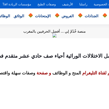
 الخصوصية
راسلنا
الأرشيف
وصفات الطبخ
مؤسسات الريادة Tarl
الجذاذات
الفروض
الإمتحانات
الوثائق
الوظائ
منصة خْدْمْ لِي ... أفضل الحرفيين بالمغرب
ل الاختلالات الوراثية أحياء صف حادي عشر متقدم ف
لقناة التليغرام
المنح و الوظائف
و صفحة
وصفات سهلة واقتصا