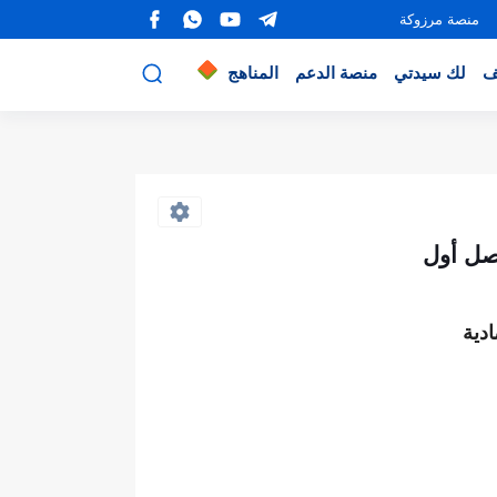
منصة مرزوكة
ف
لك سيدتي
منصة الدعم
المناهج
صل أول
دية