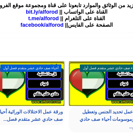
زيد من الوثائق والموارد تابعونا على قناة ومجموعة موقع الفر
القناة على الواتساب ||
bit.ly/alforod
القناة على التلغرام ||
t.me/alforod
الصفحة على الفايس||
facebook/alforod
اء صف حادي عشر متقدم فصل أول
أحياء صف حادي عشر متقدم فصل أول
مل تحديد الجنس وتعطيل
ورقة عمل الاختلالات الوراثية أحيا
وموسومات أحياء صف حادي
صف حادي عشر متقدم فصل...
.