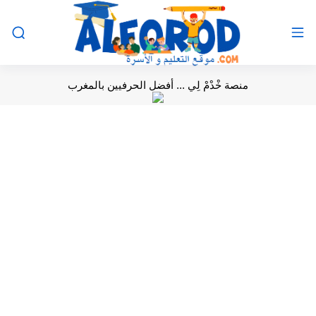
منصة خْدْمْ لِي ... أفضل الحرفيين بالمغرب