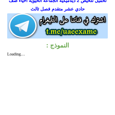
تحميل
تلخيص 2 ديناميكية الجماعة الحيوية أحياء صف
حادي عشر متقدم فصل ثالث
النموذج :