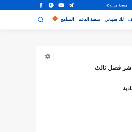
منصة مرزوكة
ف
لك سيدتي
منصة الدعم
المناهج
اشر فصل ثالث
دية