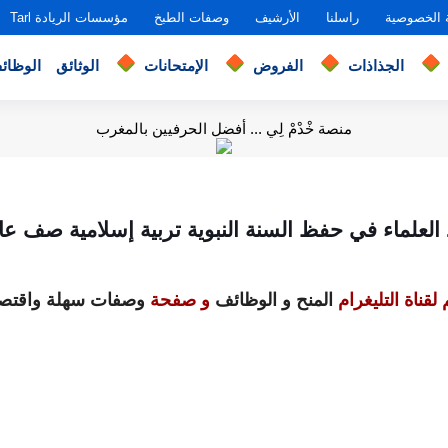
 الخصوصية
راسلنا
الأرشيف
وصفات الطبخ
مؤسسات الريادة Tarl
الجذاذات
الفروض
الإمتحانات
الوثائق
الوظائ
منصة خْدْمْ لِي ... أفضل الحرفيين بالمغرب
لعلماء في حفظ السنة النبوية تربية إسلامية صف ع
لقناة التليغرام
المنح و الوظائف
و صفحة
وصفات سهلة واقتصا