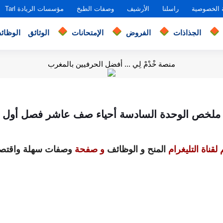
 الخصوصية
راسلنا
الأرشيف
وصفات الطبخ
مؤسسات الريادة Tarl
الجذاذات
الفروض
الإمتحانات
الوثائق
الوظائ
منصة خْدْمْ لِي ... أفضل الحرفيين بالمغرب
ملخص الوحدة السادسة أحياء صف عاشر فصل أول
لقناة التليغرام
المنح و الوظائف
و صفحة
وصفات سهلة واقتصا