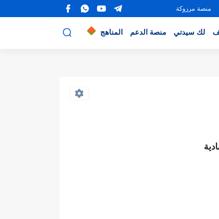
منصة مرزوكة
ف
لك سيدتي
منصة الدعم
المناهج
دية