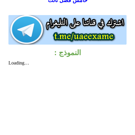
خامس فصل ثالث
النموذج :